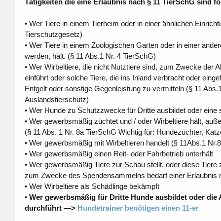
Tätigkeiten die eine Erlaubnis nach § 11 TierSchG sind f
• Wer Tiere in einem Tierheim oder in einer ähnlichen Einrichtu
Tierschutzgesetz)
• Wer Tiere in einem Zoologischen Garten oder in einer andere
werden, hält. (§ 11 Abs.1 Nr. 4 TierSchG)
• Wer Wirbeltiere, die nicht Nutztiere sind, zum Zwecke der 
einführt oder solche Tiere, die ins Inland verbracht oder ein
Entgelt oder sonstige Gegenleistung zu vermitteln (§ 11 Abs.1
Auslandstierschutz)
• Wer Hunde zu Schutzzwecke für Dritte ausbildet oder eine s
• Wer gewerbsmäßig züchtet und / oder Wirbeltiere hält, außer
(§ 11 Abs. 1 Nr. 8a TierSchG Wichtig für: Hundezüchter, Katz
• Wer gewerbsmäßig mit Wirbeltieren handelt (§ 11Abs.1 Nr.8b
• Wer gewerbsmäßig einen Reit- oder Fahrbetrieb unterhält
• Wer gewerbsmäßig Tiere zur Schau stellt, oder diese Tiere z
zum Zwecke des Spendensammelns bedarf einer Erlaubnis 
• Wer Wirbeltiere als Schädlinge bekämpft
•
Wer gewerbsmäßig für Dritte Hunde ausbildet oder die 
durchführt —>
Hundetrainer benötigen einen 11-er