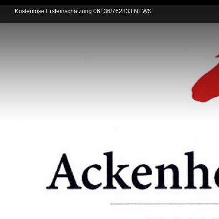
Kostenlose Ersteinschätzung
06136/762833
NEWS