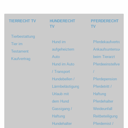
TIERRECHT TV
HUNDERECHT
PFERDERECHT
TV
TV
Tierbestattung
Hund im
Pferdekaufvertrag
Tier im
aufgeheiztem
Ankaufsuntersuchun
Testament
Auto
beim Tierarzt
Kaufvertrag
Hund im Auto
Pferdeeinstellvertrag
/ Transport
/
Hundebellen /
Pferdepension
Lärmbelästigung
Pferdetritt /
Urlaub mit
Haftung
dem Hund
Pferdehalter
Gassigang /
Weideunfall
Haftung
Reitbeteiligung
Hundehalter
Pferdemist /