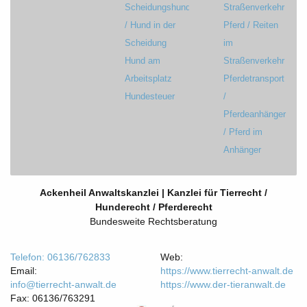
Scheidungshund
Straßenverkehr
/ Hund in der
Pferd / Reiten
Scheidung
im
Hund am
Straßenverkehr
Arbeitsplatz
Pferdetransport
Hundesteuer
/
Pferdeanhänger
/ Pferd im
Anhänger
Ackenheil Anwaltskanzlei | Kanzlei für Tierrecht /
Hunderecht / Pferderecht
Bundesweite Rechtsberatung
Telefon: 06136/762833
Web:
Email:
https://www.tierrecht-anwalt.de
info@tierrecht-anwalt.de
https://www.der-tieranwalt.de
Fax: 06136/763291