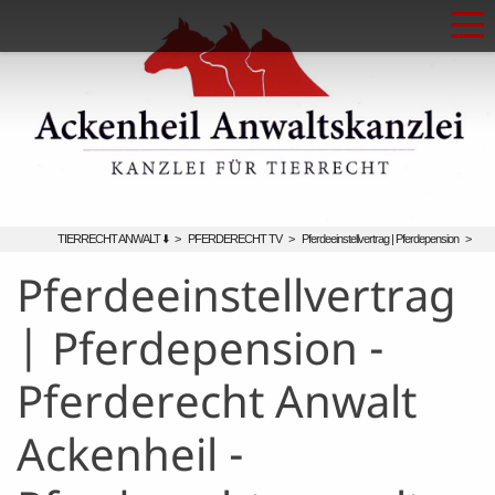
TIERRECHT ANWALT ⬇️
>
PFERDERECHT TV
>
Pferdeeinstellvertrag | Pferdepension
>
Pferdeeinstellvertrag
| Pferdepension -
Pferderecht Anwalt
Ackenheil -