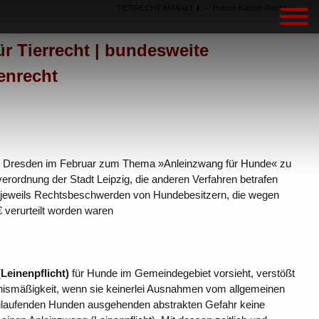
TIERRECHT ANWALT ⬇️
>
Hunde-Katzen-Recht
>
ür Tierrecht | bundesweite
enrecht
LG Dresden im Februar zum Thema »Anleinzwang für Hunde« zu
verordnung der Stadt Leipzig, die anderen Verfahren betrafen
 jeweils Rechtsbeschwerden von Hundebesitzern, die wegen
 verurteilt worden waren
Leinenpflicht)
für Hunde im Gemeindegebiet vorsieht, verstößt
tnismäßigkeit, wenn sie keinerlei Ausnahmen vom allgemeinen
eilaufenden Hunden ausgehenden abstrakten Gefahr keine