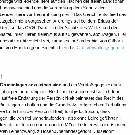
 sonstige wild lebende Tiere auf den Flächen der freien Landschaft,
iehungsweise sind und die Verordnung dem Schutz der
benden Tiere vor Beunruhigung dient. Das Gericht entschied das
tzgeber nicht vorgesehen. Allerdings sei bei dem Erlass der
hten, so das OVG. Dabei sei der Schutz des Wildes und der
halter, ihren Tieren freien Auslauf zu gewähren, abzuwägen. Hier
undsatz nicht verletzt sei, zumal es im Stadtgebiet von Gifhorn
slauf von Hunden gebe.So entschied das
Oberverwaltungsgericht
n
 Grünanlagen anzuleinen sind
und ein Verstoß gegen dieses
ht gegen höherrangiges Recht, insbesondere ist sie mit dem
uf freie Entfaltung der Persönlichkeit beinhaltet das Recht des
ränkungen zu halten und die Grundsätze artgerechter Tierhaltung
e Entfaltung der Persönlichkeit) folgt jedoch auch, dass
en, die von frei umherlaufenden - also ohne Leine geführten -
echte bestehen nebeneinander. Mögliche Interessenkollisionen
neten Leinenzwang, zu lösen.Oberlandesgericht Düsseldorf