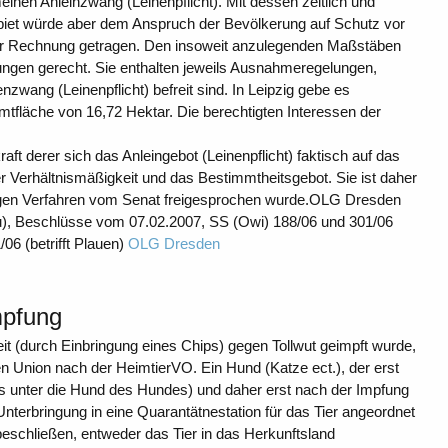
nen Anleinzwang (Leinenpflicht). Mit dessen zeitlich und
et würde aber dem Anspruch der Bevölkerung auf Schutz vor
ter Rechnung getragen. Den insoweit anzulegenden Maßstäben
nungen gerecht. Sie enthalten jeweils Ausnahmeregelungen,
wang (Leinenpflicht) befreit sind. In Leipzig gebe es
fläche von 16,72 Hektar. Die berechtigten Interessen der
ft derer sich das Anleingebot (Leinenpflicht) faktisch auf das
Verhältnismäßigkeit und das Bestimmtheitsgebot. Sie ist daher
igen Verfahren vom Senat freigesprochen wurde.OLG Dresden
au), Beschlüsse vom 07.02.2007, SS (Owi) 188/06 und 301/06
06 (betrifft Plauen)
OLG Dresden
mpfung
keit (durch Einbringung eines Chips) gegen Tollwut geimpft wurde,
hen Union nach der HeimtierVO. Ein Hund (Katze ect.), der erst
ps unter die Hund des Hundes) und daher erst nach der Impfung
e Unterbringung in eine Quarantätnestation für das Tier angeordnet
eschließen, entweder das Tier in das Herkunftsland