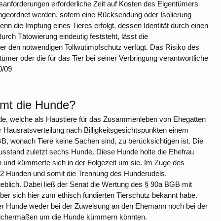
sanforderungen erforderliche Zeit auf Kosten des Eigentümers
 angeordnet werden, sofern eine Rücksendung oder Isolierung
enn die Impfung eines Tieres erfolgt, dessen Identität durch einen
rch Tätowierung eindeutig feststeht, lässt die
r den notwendigen Tollwutimpfschutz verfügt. Das Risiko des
mer oder die für das Tier bei seiner Verbringung verantwortliche
0/09
mmt die Hunde?
de, welche als Haustiere für das Zusammenleben von Ehegatten
ausratsverteilung nach Billigkeitsgesichtspunkten einem
, wonach Tiere keine Sachen sind, zu berücksichtigen ist. Die
usstand zuletzt sechs Hunde. Diese Hunde holte die Ehefrau
und kümmerte sich in der Folgezeit um sie. Im Zuge des
 2 Hunden und somit die Trennung des Hunderudels.
lich. Dabei ließ der Senat die Wertung des § 90a BGB mit
ber sich hier zum ethisch fundierten Tierschutz bekannt habe.
 der Hunde weder bei der Zuweisung an den Ehemann noch bei der
gleichermaßen um die Hunde kümmern könnten.