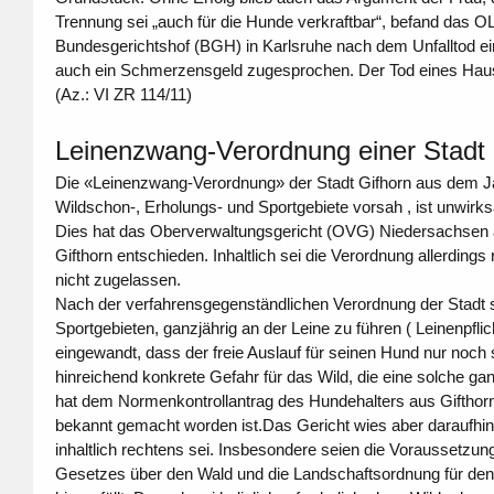
Trennung sei „auch für die Hunde verkraftbar“, befand das OL
Bundesgerichtshof (BGH) in Karlsruhe nach dem Unfalltod ein
auch ein Schmerzensgeld zugesprochen. Der Tod eines Haust
(Az.: VI ZR 114/11)
Leinenzwang-Verordnung einer Stadt 
Die «Leinenzwang-Verordnung» der Stadt Gifhorn aus dem Jahr
Wildschon-, Erholungs- und Sportgebiete vorsah , ist unwir
Dies hat das Oberverwaltungsgericht (OVG) Niedersachsen 
Gifthorn entschieden. Inhaltlich sei die Verordnung allerding
nicht zugelassen.
Nach der verfahrensgegenständlichen Verordnung der Stadt 
Sportgebieten, ganzjährig an der Leine zu führen ( Leinenpflic
eingewandt, dass der freie Auslauf für seinen Hund nur noch
hinreichend konkrete Gefahr für das Wild, die eine solche 
hat dem Normenkontrollantrag des Hundehalters aus Gifthor
bekannt gemacht worden ist.Das Gericht wies aber daraufhin
inhaltlich rechtens sei. Insbesondere seien die Voraussetzu
Gesetzes über den Wald und die Landschaftsordnung für den