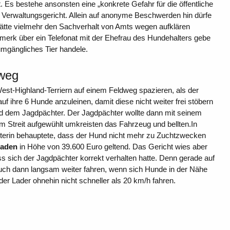
. Es bestehe ansonsten eine „konkrete Gefahr für die öffentliche
 Verwaltungsgericht. Allein auf anonyme Beschwerden hin dürfe
hätte vielmehr den Sachverhalt von Amts wegen aufklären
erk über ein Telefonat mit der Ehefrau des Hundehalters gebe
umgängliches Tier handele.
dweg
West-Highland-Terriern auf einem Feldweg spazieren, als der
f ihre 6 Hunde anzuleinen, damit diese nicht weiter frei stöbern
d dem Jagdpächter. Der Jagdpächter wollte dann mit seinem
 Streit aufgewühlt umkreisten das Fahrzeug und bellten.In
chterin behauptete, dass der Hund nicht mehr zu Zuchtzwecken
haden
in Höhe von 39.600 Euro geltend. Das Gericht wies aber
 sich der Jagdpächter korrekt verhalten hatte. Denn gerade auf
auch dann langsam weiter fahren, wenn sich Hunde in der Nähe
er Lader ohnehin nicht schneller als 20 km/h fahren.