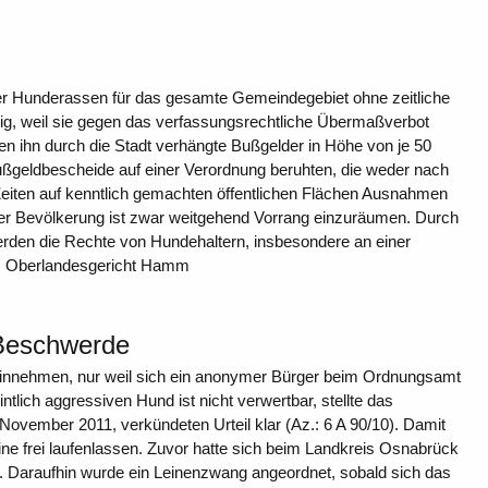
er Hunderassen für das gesamte Gemeindegebiet ohne zeitliche
ig, weil sie gegen das verfassungsrechtliche Übermaßverbot
n ihn durch die Stadt verhängte Bußgelder in Höhe von je 50
 Bußgeldbescheide auf einer Verordnung beruhten, die weder nach
Zeiten auf kenntlich gemachten öffentlichen Flächen Ausnahmen
 Bevölkerung ist zwar weitgehend Vorrang einzuräumen. Durch
rden die Rechte von Hundehaltern, insbesondere an einer
t. Oberlandesgericht Hamm
Beschwerde
hinnehmen, nur weil sich ein anonymer Bürger beim Ordnungsamt
lich aggressiven Hund ist nicht verwertbar, stellte das
ovember 2011, verkündeten Urteil klar (Az.: 6 A 90/10). Damit
ne frei laufenlassen. Zuvor hatte sich beim Landkreis Osnabrück
. Daraufhin wurde ein Leinenzwang angeordnet, sobald sich das