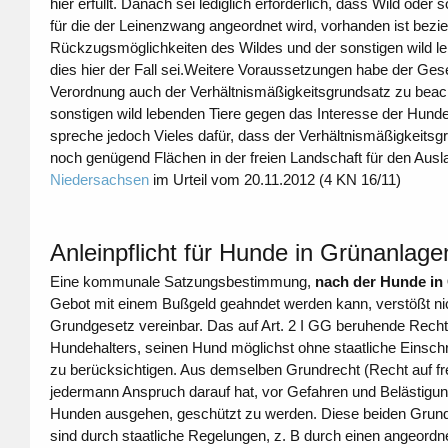
hier erfüllt. Danach sei lediglich erforderlich, dass Wild oder
für die der Leinenzwang angeordnet wird, vorhanden ist bez
Rückzugsmöglichkeiten des Wildes und der sonstigen wild le
dies hier der Fall sei.Weitere Voraussetzungen habe der Gese
Verordnung auch der Verhältnismäßigkeitsgrundsatz zu beac
sonstigen wild lebenden Tiere gegen das Interesse der Hunde
spreche jedoch Vieles dafür, dass der Verhältnismäßigkeitsgr
noch genügend Flächen in der freien Landschaft für den Au
Niedersachsen
im Urteil vom 20.11.2012 (4 KN 16/11)
Anleinpflicht für Hunde in Grünanlage
Eine kommunale Satzungsbestimmung,
nach der Hunde in
Gebot mit einem Bußgeld geahndet werden kann, verstößt nic
Grundgesetz vereinbar. Das auf Art. 2 I GG beruhende Recht a
Hundehalters, seinen Hund möglichst ohne staatliche Einsch
zu berücksichtigen. Aus demselben Grundrecht (Recht auf frei
jedermann Anspruch darauf hat, vor Gefahren und Belästigung
Hunden ausgehen, geschützt zu werden. Diese beiden Grundr
sind durch staatliche Regelungen, z. B durch einen angeord