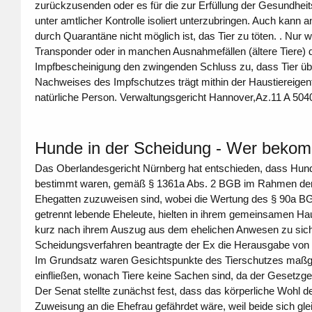
zurückzusenden oder es für die zur Erfüllung der Gesundheit
unter amtlicher Kontrolle isoliert unterzubringen. Auch kann
durch Quarantäne nicht möglich ist, das Tier zu töten. . Nur w
Transponder oder in manchen Ausnahmefällen (ältere Tiere) du
Impfbescheinigung den zwingenden Schluss zu, dass Tier übe
Nachweises des Impfschutzes trägt mithin der Haustiereigentü
natürliche Person. Verwaltungsgericht Hannover,Az.11 A 504
Hunde in der Scheidung - Wer beko
Das Oberlandesgericht Nürnberg hat entschieden, dass Hun
bestimmt waren, gemäß § 1361a Abs. 2 BGB im Rahmen der H
Ehegatten zuzuweisen sind, wobei die Wertung des § 90a BGB
getrennt lebende Eheleute, hielten in ihrem gemeinsamen Ha
kurz nach ihrem Auszug aus dem ehelichen Anwesen zu sich 
Scheidungsverfahren beantragte der Ex die Herausgabe von
Im Grundsatz waren Gesichtspunkte des Tierschutzes maßgeb
einfließen, wonach Tiere keine Sachen sind, da der Gesetzge
Der Senat stellte zunächst fest, dass das körperliche Wohl
Zuweisung an die Ehefrau gefährdet wäre, weil beide sich 