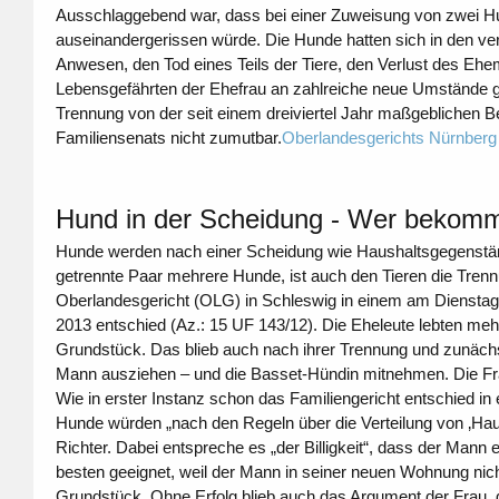
Ausschlaggebend war, dass bei einer Zuweisung von zwei 
auseinandergerissen würde. Die Hunde hatten sich in den 
Anwesen, den Tod eines Teils der Tiere, den Verlust des Ehe
Lebensgefährten der Ehefrau an zahlreiche neue Umstände
Trennung von der seit einem dreiviertel Jahr maßgeblichen
Familiensenats nicht zumutbar.
Oberlandesgerichts Nürnberg
Hund in der Scheidung - Wer bekom
Hunde werden nach einer Scheidung wie Haushaltsgegenständ
getrennte Paar mehrere Hunde, ist auch den Tieren die Tren
Oberlandesgericht (OLG) in Schleswig in einem am Diensta
2013 entschied (Az.: 15 UF 143/12). Die Eheleute lebten me
Grundstück. Das blieb auch nach ihrer Trennung und zunächs
Mann ausziehen – und die Basset-Hündin mitnehmen. Die Fra
Wie in erster Instanz schon das Familiengericht entschied 
Hunde würden „nach den Regeln über die Verteilung von ‚Hau
Richter. Dabei entspreche es „der Billigkeit“, dass der Man
besten geeignet, weil der Mann in seiner neuen Wohnung nic
Grundstück. Ohne Erfolg blieb auch das Argument der Frau, d