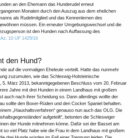
Hunden an den Ehemann das Hunderudel erneut
vergangenen Monaten durch den Auszug aus dem ehelichen
manns als Rudelmitglied und das Kennenlernen des
 gewöhnen müssen. Ein erneuter Umgebungswechsel und die
 Bezugsperson ist den Hunden nach Auffassung des
 Az. 10 UF 1429/16
mt den Hund?
e auf die vormaligen Eheleute verteilt. Hatte das nunmehr
nung zuzumuten, wie das Schleswig-Holsteinische
g, 5. März 2013, bekanntgegebenen Beschluss vom 20. Februar
hrere Jahre mit drei Hunden in einem Landhaus mit großem
t auch nach ihrer Scheidung so. Dann allerdings wollte der
u sollte den Boxer-Rüden und den Cocker Spaniel behalten.
in einem „Haushaltsverfahren“ genauso nun auch das OLG. Die
shaltsgegenständen’ aufgeteilt“, betonten die Schleswiger
n einen der Hunde mitnehmen könne. Dafür sei der Basset am
ht so viel Platz habe wie die Frau in dem Landhaus mit großem
ie drei Hunde würden im Fall einer Trennung leiden. Die