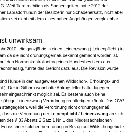
G. Weil Tiere rechtlich als Sachen gelten, hatte 2012 der
er Labradorhündin der Besitzerin nur Schadenersatz, nicht aber
iers sei nicht mit dem eines nahen Angehörigen vergleichbar
ist unwirksam
 2010 , die ganzjährig in einen Leinenzwang ( Leinenpflicht ) in
ksam da sie nicht ordnungsgemäß bekannt gemacht worden ist.
auf den Normenkontrollantrag eines Hundesbesitzers aus
s rechtmässig, führte das Gericht dazu aus. Die Revision wurde
sind Hunde in den ausgewiesenen Wildschon-, Erholungs- und
ht ). Der in Gifhorn wohnhafte Antragsteller hatte dagegen
 sehr eingeschränkt möglich sei. Es bestehe auch keine
ganzjährige Leinenzwang Verordnung rechtfertigen könnte.Das OVG
n stattgegeben, weil die Verordnung nicht ordnungsgemäß
, dass die Verordnung der
Leinenpflicht / Leinenzwang
an sich
ngen des § 33 Absatz 2 Satz 1 Nr. 1 des Niedersächsischen
 Erlass einer solchen Verordnung in Bezug auf Wildschongebiete