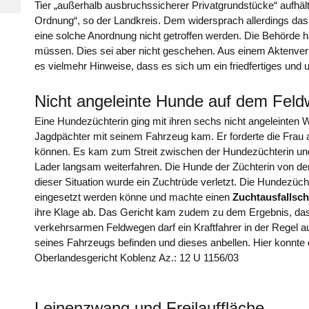
Tier „außerhalb ausbruchssicherer Privatgrundstücke“ aufhält
Ordnung“, so der Landkreis. Dem widersprach allerdings das
eine solche Anordnung nicht getroffen werden. Die Behörde 
müssen. Dies sei aber nicht geschehen. Aus einem Aktenverm
es vielmehr Hinweise, dass es sich um ein friedfertiges und 
Nicht angeleinte Hunde auf dem Fel
Eine Hundezüchterin ging mit ihren sechs nicht angeleinten 
Jagdpächter mit seinem Fahrzeug kam. Er forderte die Frau au
können. Es kam zum Streit zwischen der Hundezüchterin un
Lader langsam weiterfahren. Die Hunde der Züchterin von dem
dieser Situation wurde ein Zuchtrüde verletzt. Die Hundezü
eingesetzt werden könne und machte einen
Zuchtausfallsc
ihre Klage ab. Das Gericht kam zudem zu dem Ergebnis, dass
verkehrsarmen Feldwegen darf ein Kraftfahrer in der Regel 
seines Fahrzeugs befinden und dieses anbellen. Hier konnte d
Oberlandesgericht Koblenz Az.: 12 U 1156/03
Leinenzwang und Freilauffläche