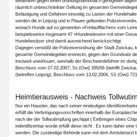
Bedenken gegen einen ordnungsbehördlich geregelten allgemei
räumlich unbeschränkter Geltung im gesamten Gemeindegebi
Belästigung und Gefahren einseitig zu Lasten der Hundehal
werden die in Leipzig und in Plauen geltenden Polizeiverord
wonach Hunde auf so genannten »Freilaufflächen« vom Leinenz
beispielsweise insgesamt 47 »Hundewiesen« mit einer Gesamt
Hundebesitzer sind damit ausreichend berücksichtigt.
Dagegen verstößt die Polizeiverordnung der Stadt Zwickau, kra
gesamte Gemeindegebiet erstreckt, gegen den Grundsatz der 
insoweit unwirksam, weshalb der Beschwerdeführer im dort
Beschluss vom 07.02.2007, Ss (Owi) 395/06 (betrifft Zwick
(betreffen Leipzig), Beschluss vom 13.02.2006, SS (Owi) 721/
Heimtierausweis - Nachweis Tollwuti
Nur ein Haustier, das nach seiner eindeutigen Identifizierbar
erfüllt die Verbringungsvorschriften innerhalb der Europäisc
nach der der Tollwutimpfung gechippt ( Einbringen eines Chi
indentifizierbar wurde erfüllt diese nicht . Es kann daher ein
werden. Die zuständige Behörde kann mit dem Amtstierarzt b