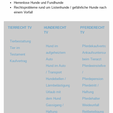
Herrenlose Hunde und Fundhunde
Rechtsprobleme rund um Listenhunde / gefährliche Hunde nach
einem Vorfall
TIERRECHT TV
HUNDERECHT
PFERDERECHT
TV
TV
Tierbestattung
Hund im
Pferdekaufvertrag
Tier im
aufgeheiztem
Ankaufsuntersuchun
Testament
Auto
beim Tierarzt
Kaufvertrag
Hund im Auto
Pferdeeinstellvertrag
/ Transport
/
Hundebellen /
Pferdepension
Lärmbelästigung
Pferdetritt /
Urlaub mit
Haftung
dem Hund
Pferdehalter
Gassigang /
Weideunfall
Haftung
Reitbeteiligung