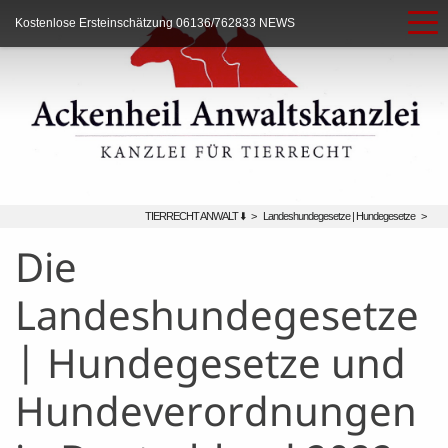
Kostenlose Ersteinschätzung
06136/762833
NEWS
TIERRECHT ANWALT ⬇️
>
Landeshundegesetze | Hundegesetze
>
Die
Landeshundegesetze
| Hundegesetze und
Hundeverordnungen