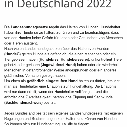
in Deutschland 2022
Die
Landeshundegesetze
regeln das Halten von Hunden. Hundehalter
haben ihre Hunde so zu halten, zu führen und zu beaufsichtigen, dass
von den Hunden keine Gefahr für Leben oder Gesundheit von Menschen
oder Tieren ausgeht.
Nach vielen Landeshundegesetzen über das Halten von Hunden
(
HundeG
) gelten Hunde als gefährlich, die einen Menschen oder ein
Tier gebissen haben (
Hundebiss, Hundebeisserei
), unkontrolliert Tiere
gehetzt oder gerissen (
Jagdwilderei Hund
) haben oder die wiederholt
Menschen in gefahrdrohender Weise angesprungen oder ein anderes
gefährliches Verhalten gezeigt haben.
Um einen als
gefährlich eingestuften Hund
halten zu dürfen, braucht
man als Hundehalter eine Erlaubnis zur Hundehaltung. Die Erlaubnis
wird nur dann erteilt, wenn der Hundehalter volljährig ist und die
erforderliche Zuverlässigkeit, persönliche Eignung und Sachkunde
(
Sachkundenachweis
) besitzt.
Jedes Bundesland besitzt sein eigenes Landeshundegesetz mit eigenen
Regelungen und Bestimmungen zum Halten und Führen von Hunden.
So können sich zur Hundehaltung u.a. die Auflagen: