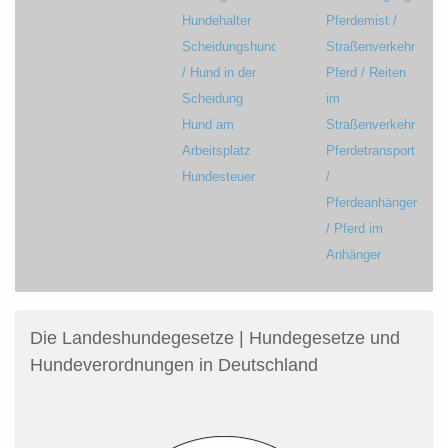
Hundehalter
Pferdemist /
Scheidungshund
Straßenverkehr
/ Hund in der
Pferd / Reiten
Scheidung
im
Hund am
Straßenverkehr
Arbeitsplatz
Pferdetransport
Hundesteuer
/
Pferdeanhänger
/ Pferd im
Anhänger
Die Landeshundegesetze | Hundegesetze und
Hundeverordnungen in Deutschland